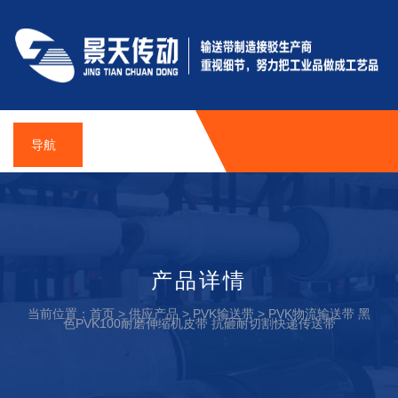
导航
产品详情
当前位置：
首页
>
供应产品
>
PVK输送带
>
PVK物流输送带 黑
色PVK100耐磨伸缩机皮带 抗砸耐切割快递传送带