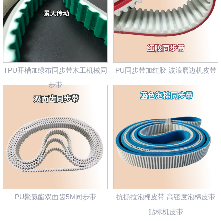
TPU开槽加绿布同步带木工机械同
PU同步带加红胶 波浪磨边机皮带
步带
PU聚氨酯双面齿5M同步带
抗撕拉泡棉皮带 高密度泡棉皮带
贴标机皮带