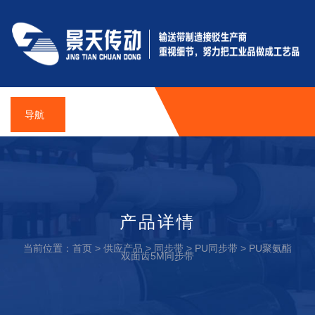
导航
产品详情
当前位置：
首页
>
供应产品
>
同步带
>
PU同步带
>
PU聚氨酯
双面齿5M同步带